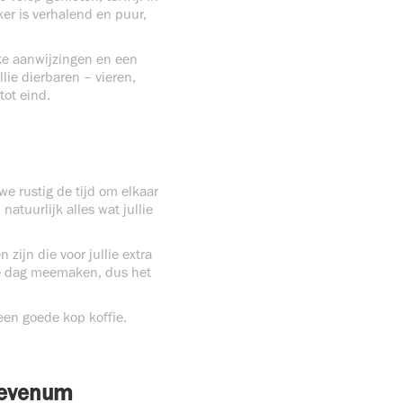
er is verhalend en puur,
jke aanwijzingen en een
llie dierbaren – vieren,
tot eind.
we rustig de tijd om elkaar
tuurlijk alles wat jullie
ijn die voor jullie extra
jke dag meemaken, dus het
 een goede kop koffie.
Sevenum