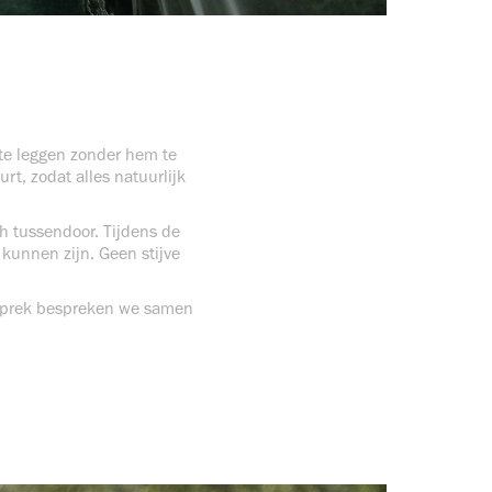
t te leggen zonder hem te
t, zodat alles natuurlijk
h tussendoor. Tijdens de
f kunnen zijn. Geen stijve
esprek bespreken we samen