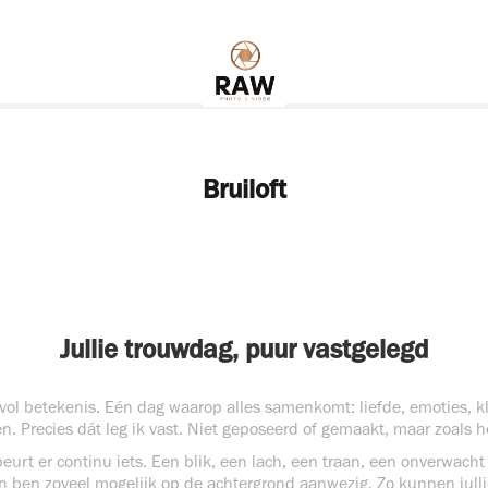
Bruiloft
Jullie trouwdag, puur vastgelegd
ag vol betekenis. Eén dag waarop alles samenkomt: liefde, emoties,
n. Precies dát leg ik vast. Niet geposeerd of gemaakt, maar zoals he
beurt er continu iets. Een blik, een lach, een traan, een onverwac
n ben zoveel mogelijk op de achtergrond aanwezig. Zo kunnen jullie 