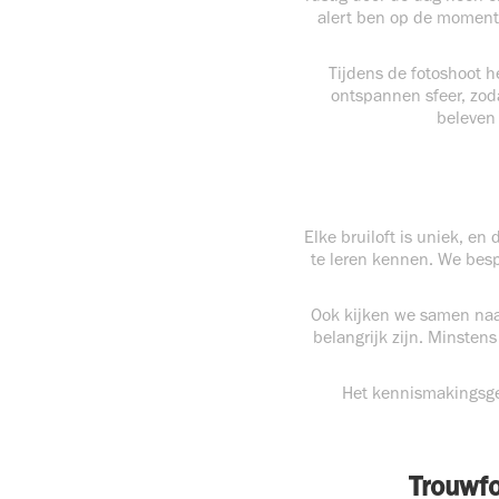
alert ben op de momente
Tijdens de fotoshoot h
ontspannen sfeer, zodat
beleven 
Elke bruiloft is uniek, en
te leren kennen. We besp
Ook kijken we samen naar
belangrijk zijn. Minsten
Het kennismakingsgesp
Trouwf