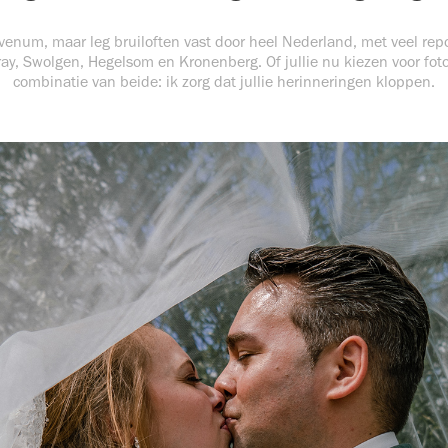
venum, maar leg bruiloften vast door heel Nederland, met veel repo
ay, Swolgen, Hegelsom en Kronenberg. Of jullie nu kiezen voor fotog
combinatie van beide: ik zorg dat jullie herinneringen kloppen.