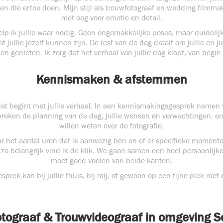
n die ertoe doen. Mijn stijl als trouwfotograaf en wedding filmmak
met oog voor emotie en detail.
elp ik jullie waar nodig. Geen ongemakkelijke poses, maar duideli
 jullie jezelf kunnen zijn. De rest van de dag draait om jullie en ju
en genieten. Ik zorg dat het verhaal van jullie dag klopt, van begin 
Kennismaken & afstemmen
 dat begint met jullie verhaal. In een kennismakingsgesprek nemen 
reken de planning van de dag, jullie wensen en verwachtingen, en na
willen weten over de fotografie.
 het aantal uren dat ik aanwezig ben en of er specifieke momenten z
s zo belangrijk vind ik de klik. We gaan samen een heel persoonli
moet goed voelen van beide kanten.
rek kan bij jullie thuis, bij mij, of gewoon op een fijne plek met
otograaf & Trouwvideograaf in omgeving 