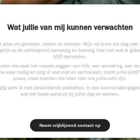
Wat jullie van mij kunnen verwachten
t alles om genieten, voelen en beleven. Mijn rol is om die dag vas
gelijk op de achtergrond aanwezig en beweeg mee met wat er gebeur
blijft aanvoelen.
enten die vaak het meeste zeggen: een blik, een aanraking, een lac
lie waar nodig en zorg ik voor rust en vertrouwen, zodat jullie jezel
poses, maar beelden die laten zien wie jullie echt zijn.
afie
werk ik met verschillende pakketten. In een kennismakingsg
wat het beste aansluit bij jullie dag en wensen.
Neem vrijblijvend contact op