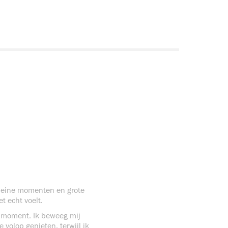
 kleine momenten en grote
t echt voelt.
ht moment. Ik beweeg mij
volop genieten, terwijl ik